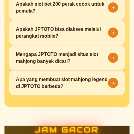
Apakah slot bet 200 perak cocok untuk
Pecahan red dragon dapat diperoleh dengan bermain
pemain mendapatkan kemenangan beruntun dan
+
pemula?
slot mahjong legend di JPTOTO menggunakan
mengumpulkan pecahan red dragon lebih cepat.
taruhan bet 200. Kombinasi scatter hitam yang sering
turun melalui propagasi akan mengumpulkan pecahan
Apakah JPTOTO bisa diakses melalui
Ya, slot bet 200 perak sangat cocok untuk pemula
+
red dragon hingga cukup untuk memicu bonus besar
perangkat mobile?
karena modal yang dibutuhkan kecil. Di JPTOTO,
dalam permainan.
pemain baru dapat mempelajari pola permainan slot
mahjong legend sambil mengejar scatter hitam tanpa
Mengapa JPTOTO menjadi situs slot
JPTOTO dapat diakses melalui browser mobile
+
risiko taruhan besar di setiap putaran.
mahjong banyak dicari?
maupun perangkat Android dan iOS. Tampilan slot
mahjong bet 200 telah dioptimalkan untuk layar
smartphone sehingga pemain dapat menikmati link
Apa yang membuat slot mahjong legend
JPTOTO menjadi pilihan populer karena
+
gacor dan fitur propagasi scatter hitam kapan saja.
di JPTOTO berbeda?
menghadirkan slot mahjong legend dengan taruhan
bet 200 yang terjangkau, link gacor yang stabil, serta
frekuensi scatter hitam yang sering menurunkan
Slot mahjong legend di JPTOTO menonjol berkat
pecahan red dragon berjibun dalam satu sesi
kombinasi taruhan bet 200 perak, mekanisme
bermain.
propagasi scatter hitam, dan potensi pecahan red
```
dragon yang dapat terkumpul dalam jumlah banyak.
JAM GACOR