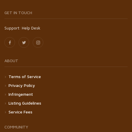
GET IN TOUCH
Support:
Help Desk
ABOUT
Terms of Service
Privacy Policy
Infringement
Listing Guidelines
Service Fees
COMMUNITY