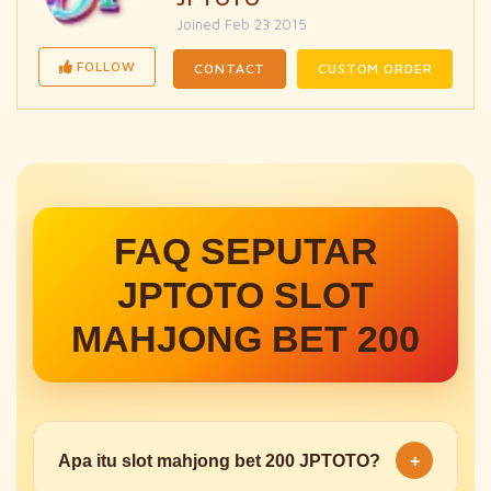
Joined Feb 23 2015
FOLLOW
CONTACT
CUSTOM ORDER
FAQ SEPUTAR
JPTOTO SLOT
MAHJONG BET 200
Apa itu slot mahjong bet 200 JPTOTO?
+