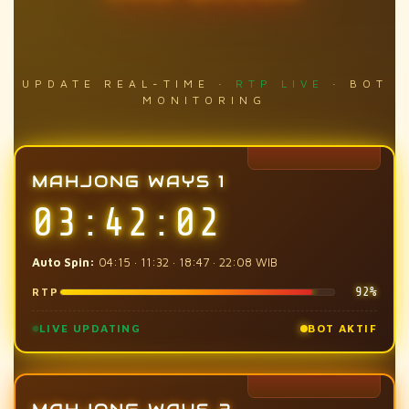
Hal ini memberikan pengalaman bermain yang
dinamis dibandingkan slot mahjong biasa.
UPDATE REAL-TIME ·
RTP LIVE
· BOT
MONITORING
MAHJONG WAYS 1
03:42:02
Auto Spin:
04:15 · 11:32 · 18:47 · 22:08 WIB
92%
RTP
LIVE UPDATING
BOT AKTIF