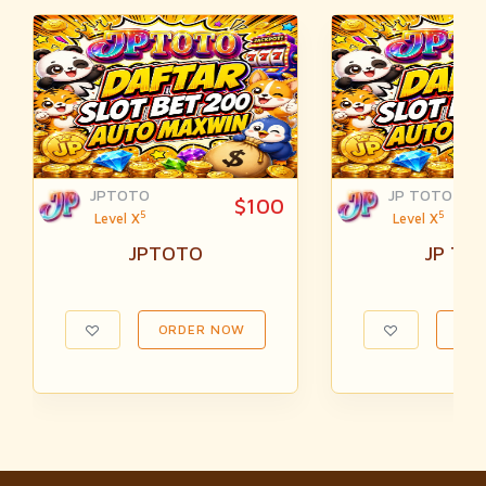
JPTOTO
JP TOTO
$100
5
5
Level X
Level X
JPTOTO
JP TO
ORDER NOW
ORD